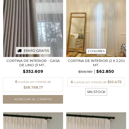
ENVÍO GRATIS
2 COLORES
CORTINA DE INTERIOR (2 X 2,20)
CORTINA DE INTERIOR - GASA
MT.
DE LINO (3 MT...
$62.850
$352.609
$106.169
6
cuotas sin interés de
6
cuotas sin interés de
$10.475
$58.768,17
SIN STOCK