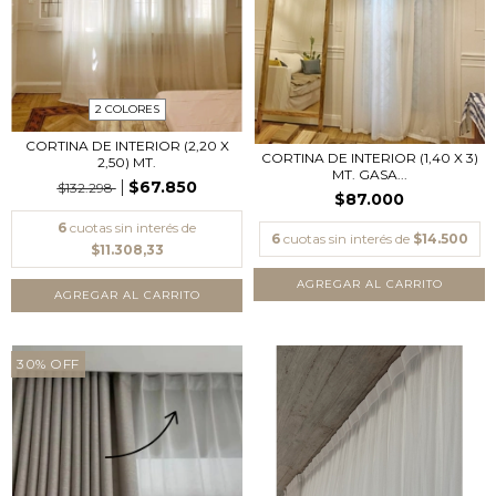
2 COLORES
CORTINA DE INTERIOR (2,20 X
CORTINA DE INTERIOR (1,40 X 3)
2,50) MT.
MT. GASA...
$67.850
$132.298
$87.000
6
cuotas sin interés de
6
cuotas sin interés de
$14.500
$11.308,33
AGREGAR AL CARRITO
30
%
OFF