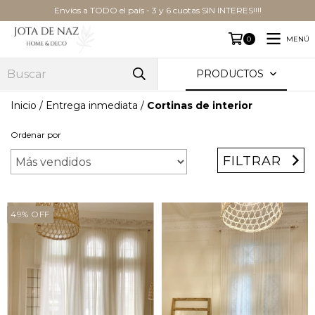
Envíos a TODO el país - 3 y 6 cuotas SIN INTERES!!!!
MENÚ
0
PRODUCTOS
Inicio
/
Entrega inmediata
/
Cortinas de interior
Ordenar por
FILTRAR
49
%
OFF