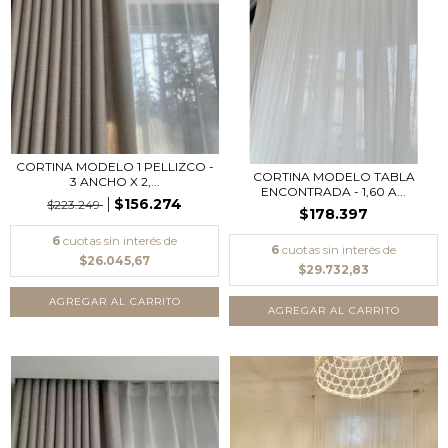
CORTINA MODELO 1 PELLIZCO -
CORTINA MODELO TABLA
3 ANCHO X 2,...
ENCONTRADA - 1,60 A...
$156.274
$223.249
$178.397
6
cuotas sin interés de
6
cuotas sin interés de
$26.045,67
$29.732,83