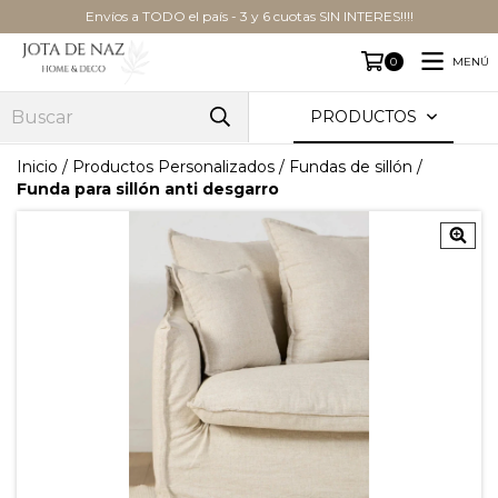
Envíos a TODO el país - 3 y 6 cuotas SIN INTERES!!!!
MENÚ
0
PRODUCTOS
Inicio
/
Productos Personalizados
/
Fundas de sillón
/
Funda para sillón anti desgarro