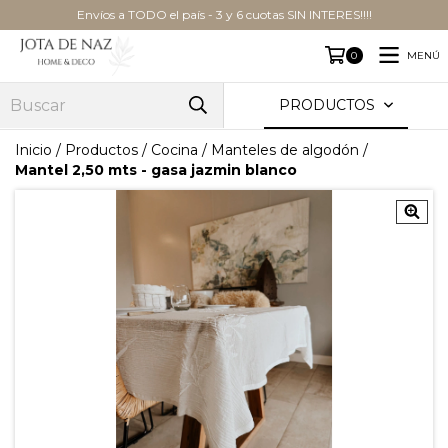
Envíos a TODO el país - 3 y 6 cuotas SIN INTERES!!!!
MENÚ
0
PRODUCTOS
Inicio
/
Productos
/
Cocina
/
Manteles de algodón
/
Mantel 2,50 mts - gasa jazmin blanco