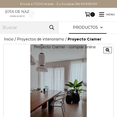
Envíos a TODO el país - 3 y 6 cuotas SIN INTERES!!!!
MENÚ
0
PRODUCTOS
Inicio
/
Proyectos de interiorismo
/
Proyecto Cramer